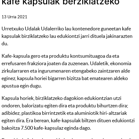
kafe kapsulak berziklatzeko
13 Urria 2021
Urretxuko Udalak Udalerriko lau kontenedore guneetan kafe
kapsulak birziklatzeko lau edukiontzi jarri dituela jakinarazten
du.
Kafe-kapsula gero eta produktu kontsumituagoa da eta
errefusaren frakziora joaten da zuzenean. Udaletik, ekonomia
zirkularraren eta ingurumenaren etengabeko zaintzaren alde
eginez, kapsula horiei bigarren bizitza bat ematearen aldeko
apustua egin dugu.
Kapsula horiek, birziklatzeko dagokion edukiontzian utzi
ondoren, balorizatu egiten dira eta produktu bihurtzen dira;
adibidez, plastikoa birrintzetik eta aluminiotik hiri-altzariak
egiten dira. Era berean, kafe-kapsulak biltzen dituen edukiontzi
bakoitza 7.500 kafe-kapsulaz eginda dago.