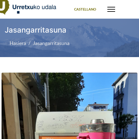
Select your language
CASTELLANO
Jasangarritasuna
Hasiera
Jasangarritasuna