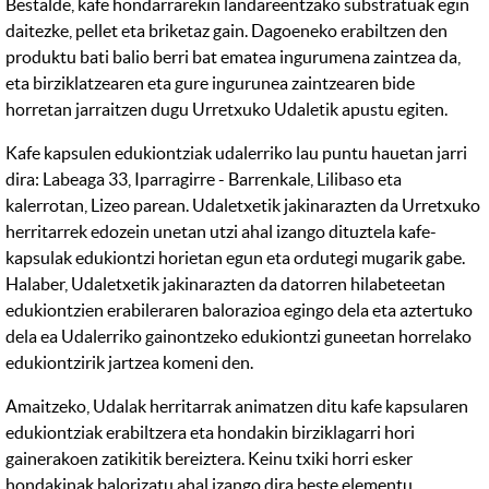
Bestalde, kafe hondarrarekin landareentzako substratuak egin
daitezke, pellet eta briketaz gain. Dagoeneko erabiltzen den
produktu bati balio berri bat ematea ingurumena zaintzea da,
eta birziklatzearen eta gure ingurunea zaintzearen bide
horretan jarraitzen dugu Urretxuko Udaletik apustu egiten.
Kafe kapsulen edukiontziak udalerriko lau puntu hauetan jarri
dira: Labeaga 33, Iparragirre - Barrenkale, Lilibaso eta
kalerrotan, Lizeo parean. Udaletxetik jakinarazten da Urretxuko
herritarrek edozein unetan utzi ahal izango dituztela kafe-
kapsulak edukiontzi horietan egun eta ordutegi mugarik gabe.
Halaber, Udaletxetik jakinarazten da datorren hilabeteetan
edukiontzien erabileraren balorazioa egingo dela eta aztertuko
dela ea Udalerriko gainontzeko edukiontzi guneetan horrelako
edukiontzirik jartzea komeni den.
Amaitzeko, Udalak herritarrak animatzen ditu kafe kapsularen
edukiontziak erabiltzera eta hondakin birziklagarri hori
gainerakoen zatikitik bereiztera. Keinu txiki horri esker
hondakinak balorizatu ahal izango dira beste elementu