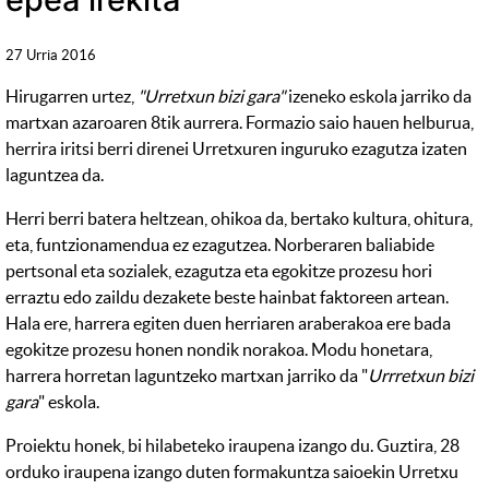
27 Urria 2016
Hirugarren urtez,
"Urretxun bizi gara"
izeneko eskola jarriko da
martxan azaroaren 8tik aurrera. Formazio saio hauen helburua,
herrira iritsi berri direnei Urretxuren inguruko ezagutza izaten
laguntzea da.
Herri berri batera heltzean, ohikoa da, bertako kultura, ohitura,
eta, funtzionamendua ez ezagutzea. Norberaren baliabide
pertsonal eta sozialek, ezagutza eta egokitze prozesu hori
erraztu edo zaildu dezakete beste hainbat faktoreen artean.
Hala ere, harrera egiten duen herriaren araberakoa ere bada
egokitze prozesu honen nondik norakoa. Modu honetara,
harrera horretan laguntzeko martxan jarriko da "
Urrretxun bizi
gara
" eskola.
Proiektu honek, bi hilabeteko iraupena izango du. Guztira, 28
orduko iraupena izango duten formakuntza saioekin Urretxu