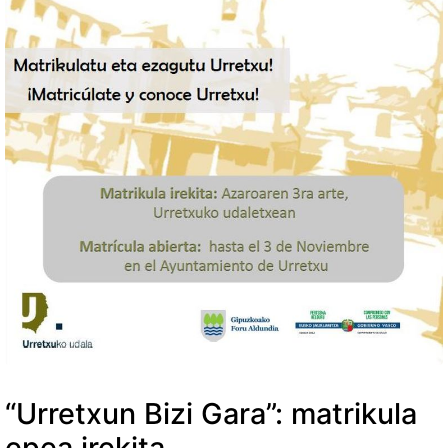
“Urretxun Bizi Gara”: matrikula
epea irekita