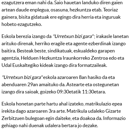
ezagutzera eman nahi da. Saio hauetan landuko diren gaien
artean daude enplegua, osasuna, hezkuntza etab. Teoriaz
gainera, bisita gidatuak ere egingo dira herria eta inguruak
hobeto ezagutzeko.
Eskola berezia izango da
"Urretxun bizi gara"
; irakasle lanetan
arituko direnak, herriko eragile eta agente ezberdinak izango
baitira. Besteak beste, sindikatuak, eskualdeko garapen
agentzia, Helduen Hezkuntza Iraunkorreko Zentroa edo eta
Udal Euskaltegiko kideak izango dira formatzaileak.
"Urretxun bizi gara"
eskola azaroaren 8an hasiko da eta
abenduaren 29an amaituko da. Astearte eta ostegunetan
izango dira saioak, goizeko 09:30etatik 11:30etara.
Eskola honetan parte hartu ahal izateko, matrikulazio epea
irekita dago azaroaren 3ra arte. Matrikula udaleko Gizarte
Zerbitzuen bulegoan egin daiteke, eta doakoa da. Informazio
gehiago nahi duenak udalera bertara jo dezake.