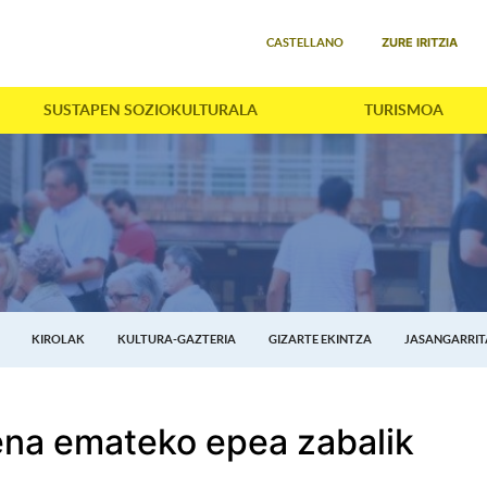
Select your language
ZURE IRITZIA
CASTELLANO
SUSTAPEN SOZIOKULTURALA
TURISMOA
KIROLAK
KULTURA-GAZTERIA
GIZARTE EKINTZA
JASANGARRI
ena emateko epea zabalik