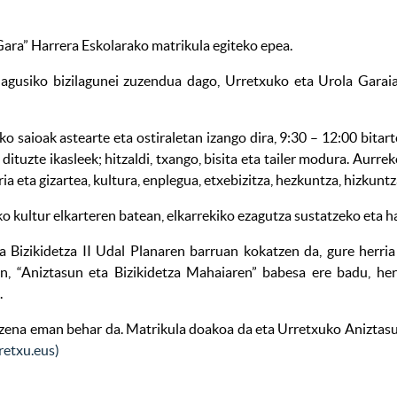
 Gara” Harrera Eskolarako matrikula egiteko epea.
agusiko bizilagunei zuzendua dago, Urretxuko eta Urola Garaia 
saioak astearte eta ostiraletan izango dira, 9:30 – 12:00 bitart
ituzte ikasleek; hitzaldi, txango, bisita eta tailer modura. Aurre
 eta gizartea, kultura, enplegua, etxebizitza, hezkuntza, hizkuntza
ko kultur elkarteren batean, elkarrekiko ezagutza sustatzeko eta 
a Bizikidetza II Udal Planaren barruan kokatzen da, gure herri
n, “Aniztasun eta Bizikidetza Mahaiaren” babesa ere badu, herri
.
 izena eman behar da. Matrikula doakoa da eta Urretxuko Aniztasun
etxu.eus)