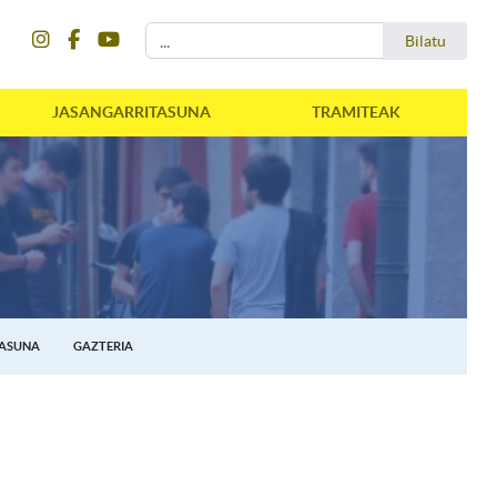
instagram
facebook
youtube
Bilatu
Bilatu
JASANGARRITASUNA
TRAMITEAK
TASUNA
GAZTERIA