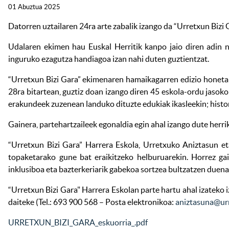
01 Abuztua 2025
Datorren uztailaren 24ra arte zabalik izango da “Urretxun Bizi
Udalaren ekimen hau Euskal Herritik kanpo jaio diren adin n
inguruko ezagutza handiagoa izan nahi duten guztientzat.
“Urretxun Bizi Gara” ekimenaren hamaikagarren edizio honetako 
28ra bitartean, guztiz doan izango diren 45 eskola-ordu jasoko d
erakundeek zuzenean landuko dituzte edukiak ikasleekin; historia
Gainera, partehartzaileek egonaldia egin ahal izango dute herri
“Urretxun Bizi Gara” Harrera Eskola, Urretxuko Aniztasun et
topaketarako gune bat eraikitzeko helburuarekin. Horrez gai
inklusiboa eta bazterkeriarik gabekoa sortzea bultzatzen duena
“Urretxun Bizi Gara" Harrera Eskolan parte hartu ahal izateko
daiteke (Tel.: 693 900 568 – Posta elektronikoa:
aniztasuna@urr
URRETXUN_BIZI_GARA_eskuorria_.pdf