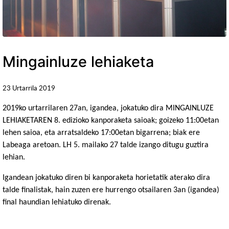
Mingainluze lehiaketa
23 Urtarrila 2019
2019ko urtarrilaren 27an, igandea, jokatuko dira MINGAINLUZE
LEHIAKETAREN 8. edizioko kanporaketa saioak; goizeko 11:00etan
lehen saioa, eta arratsaldeko 17:00etan bigarrena; biak ere
Labeaga aretoan. LH 5. mailako 27 talde izango ditugu guztira
lehian.
Igandean jokatuko diren bi kanporaketa horietatik aterako dira
talde finalistak, hain zuzen ere hurrengo otsailaren 3an (igandea)
final haundian lehiatuko direnak.