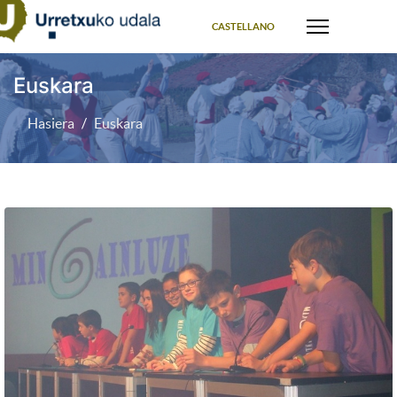
Select your language
CASTELLANO
Euskara
Hasiera
Euskara