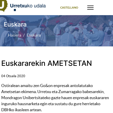
Select your language
CASTELLANO
Euskara
Hasiera
Euskara
Euskararekin AMETSETAN
04 Otsaila 2020
Ostiralean amaitu zen Go&on enpresak antolatutako
Ametsetan ekimena. Urretxu eta Zumarragako babesarekin,
Mondragon Unibertsitateko gazte hauen enpresak euskararen
inguruko hausnarketa egin eta sustatu du gure herrietako
DBHko ikasleen artean.