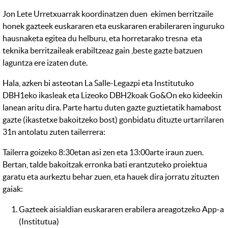
Jon Lete Urretxuarrak koordinatzen duen ekimen berritzaile
honek gazteek euskararen eta euskararen erabileraren inguruko
hausnaketa egitea du helburu, eta horretarako tresna eta
teknika berritzaileak erabiltzeaz gain ,beste gazte batzuen
laguntza ere izaten dute.
Hala, azken bi asteotan La Salle-Legazpi eta Institutuko
DBH1eko ikasleak eta Lizeoko DBH2koak Go&On eko kideekin
lanean aritu dira. Parte hartu duten gazte guztietatik hamabost
gazte (ikastetxe bakoitzeko bost) gonbidatu dituzte urtarrilaren
31n antolatu zuten tailerrera:
Tailerra goizeko 8:30etan asi zen eta 13:00arte iraun zuen.
Bertan, talde bakoitzak erronka bati erantzuteko proiektua
garatu eta aurkeztu behar zuen, eta hauek dira jorratu zituzten
gaiak:
Gazteek aisialdian euskararen erabilera areagotzeko App-a
(Institutua)