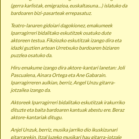
(gerra karlistak, emigrazioa, euskaltasuna…) islatuko da
bardoaren bizi-pasarteak errepasatuz.
Teatro-lanaren gidoiari dagokionez, emakumeek
Iparragirreri bidalitako eskutitzek osatuko dute
aktoreen testua. Fikziozko eskutitzak izango dira eta
idazki guztien artean Urretxuko bardoaren biziaren
puzzlea osatuko da.
Hiru emakume izango dira aktore-kantari lanetan: Joli
Pascualena, Ainara Ortega eta Ane Gabarain.
Iparragirreren aulkian, berriz, Angel Unzu gitarra-
jotzailea izango da.
Aktoreek Iparragirreri bidalitako eskutitzak irakurriko
dituzte eta baita bardoaren kantuak abestu ere. Beraz
aktore-kantariak ditugu.
Anjel Unzuk, berriz, musika jarriko dio ikuskizunari
gitarrarekin. Itzal luzeko musikari hau gitarra-jotzale