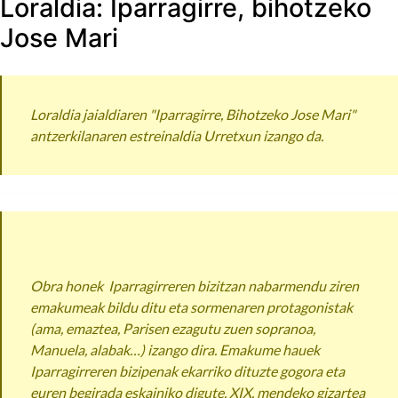
Loraldia: Iparragirre, bihotzeko
Jose Mari
Loraldia jaialdiaren "Iparragirre, Bihotzeko Jose Mari"
antzerkilanaren estreinaldia Urretxun izango da.
Obra honek Iparragirreren bizitzan nabarmendu ziren
emakumeak bildu ditu eta sormenaren protagonistak
(ama, emaztea, Parisen ezagutu zuen sopranoa,
Manuela, alabak…) izango dira. Emakume hauek
Iparragirreren bizipenak ekarriko dituzte gogora eta
euren begirada eskainiko digute. XIX. mendeko gizartea