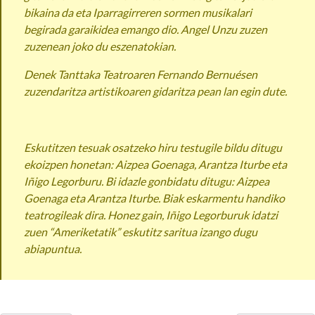
bikaina da eta Iparragirreren sormen musikalari
begirada garaikidea emango dio. Angel Unzu zuzen
zuzenean joko du eszenatokian.
Denek Tanttaka Teatroaren Fernando Bernuésen
zuzendaritza artistikoaren gidaritza pean lan egin dute.
Eskutitzen tesuak osatzeko hiru testugile bildu ditugu
ekoizpen honetan: Aizpea Goenaga, Arantza Iturbe eta
Iñigo Legorburu. Bi idazle gonbidatu ditugu: Aizpea
Goenaga eta Arantza Iturbe. Biak eskarmentu handiko
teatrogileak dira. Honez gain, Iñigo Legorburuk idatzi
zuen “Ameriketatik” eskutitz saritua izango dugu
abiapuntua.