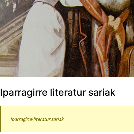
Iparragirre literatur sariak
Iparragirre literatur sariak