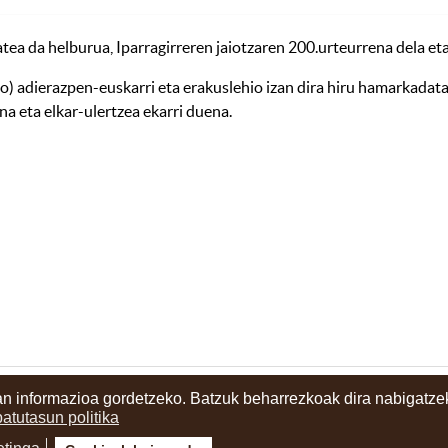
ea da helburua, Iparragirreren jaiotzaren 200.urteurrena dela eta
ertso) adierazpen-euskarri eta erakuslehio izan dira hiru hamarkad
a eta elkar-ulertzea ekarri duena.
n informazioa gordetzeko. Batzuk beharrezkoak dira nabigatzek
ritzia
batutasun politika