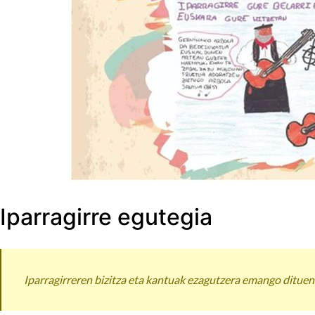
Iparragirre egutegia
Iparragirreren bizitza eta kantuak ezagutzera emango dituen