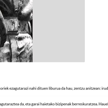
riek ezagutarazi nahi dituen liburua da hau, zentzu anitzean: irud
araztea da, eta garai haietako bizipenak berreskuratzea. Hauek d