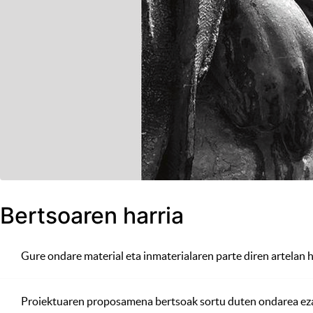
Bertsoaren harria
Gure ondare material eta inmaterialaren parte diren artelan ho
Proiektuaren proposamena bertsoak sortu duten ondarea ezagut