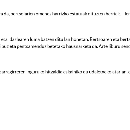
ea da, bertsolarien omenez harrizko estatuak dituzten herriak. He
da eta idazlearen luma batzen ditu lan honetan. Bertsoaren eta ber
, aipuz eta pentsamenduz betetako hausnarketa da. Arte liburu sendo
arragirreren inguruko hitzaldia eskainiko du udaletxeko atarian, 