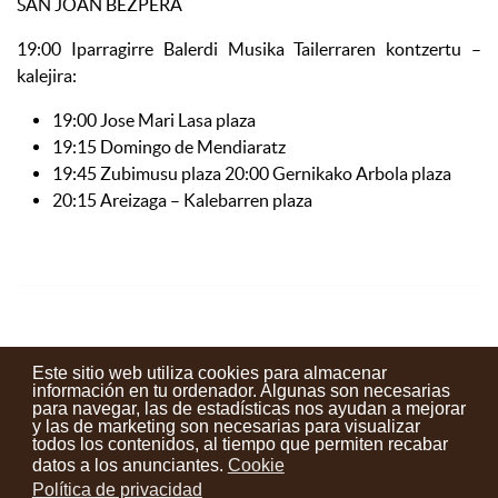
SAN JOAN BEZPERA
19:00 Iparragirre Balerdi Musika Tailerraren kontzertu –
kalejira:
19:00 Jose Mari Lasa plaza
19:15 Domingo de Mendiaratz
19:45 Zubimusu plaza 20:00 Gernikako Arbola plaza
20:15 Areizaga – Kalebarren plaza
Este sitio web utiliza cookies para almacenar
información en tu ordenador. Algunas son necesarias
para navegar, las de estadísticas nos ayudan a mejorar
y las de marketing son necesarias para visualizar
Contactos
Condiciones de uso
Aviso legal
Noticias
todos los contenidos, al tiempo que permiten recabar
datos a los anunciantes.
Cookie
Tu opinión cuenta
Política de privacidad