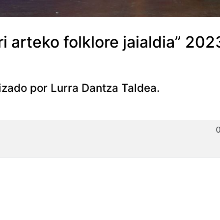
i arteko folklore jaialdia” 20
izado por Lurra Dantza Taldea.
0
a: Bases 2023