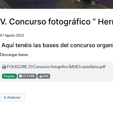
V. Concurso fotográfico “ Herr
07 Agosto 2023
Aquí tenéis las bases del concurso organ
Descargar bases
FOLKLORE 23 Concurso fotogrfico BASES castellano.pdf
Popular
55.73 KB
244
Artículo anterior: VII Concurso Fotográfico Fiestas de Santa Anastasi
Anterior