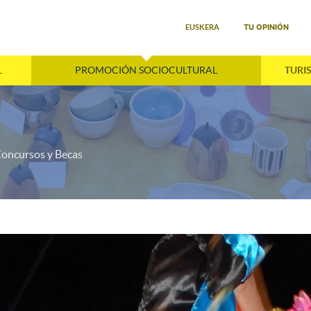
Seleccione su idioma
TU OPINIÓN
EUSKERA
L
PROMOCIÓN SOCIOCULTURAL
TURI
oncursos y Becas