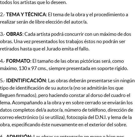
todos los artistas que lo deseen.
2.-
TEMA Y TÉCNICA
: El tema de la obra y el procedimiento a
realizar serán de libre elección del autor/a.
3.-
OBRAS
: Cada artista podrá concurrir con un máximo de dos
obras. Una vez presentados los trabajos éstos no podrán ser
retirados hasta que el Jurado emita el fallo.
4.-
FORMATO
: El tamaño de las obras pictóricas será, como
máximo, 130 x 97 cms., siempre presentada en soporte rígido.
5.-
IDENTIFICACIÓN
: Las obras deberán presentarse sin ningún
tipo de identificación de su autor/a (no se admitirán los que
lleguen firmados), pero haciendo constar al dorso del cuadro el
lema. Acompañando a la obra y en sobre cerrado se enviarán los
datos completos del/a autor/a, número de teléfono, dirección de
correo electrónico (si se utiliza), fotocopia del D.N.I. y lema de la
obra, especificando éste nuevamente en el exterior del sobre.
6.-
ADMISIÓN
: Las obras se entregarán en mano o bien por