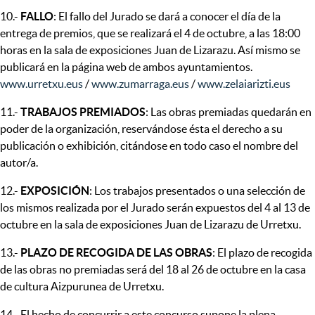
10.-
FALLO
: El fallo del Jurado se dará a conocer el día de la
entrega de premios, que se realizará el 4 de octubre, a las 18:00
horas en la sala de exposiciones Juan de Lizarazu. Así mismo se
publicará en la página web de ambos ayuntamientos.
www.urretxu.eus
/
www.zumarraga.eus
/
www.zelaiarizti.eus
11.-
TRABAJOS PREMIADOS
: Las obras premiadas quedarán en
poder de la organización, reservándose ésta el derecho a su
publicación o exhibición, citándose en todo caso el nombre del
autor/a.
12.-
EXPOSICIÓN
: Los trabajos presentados o una selección de
los mismos realizada por el Jurado serán expuestos del 4 al 13 de
octubre en la sala de exposiciones Juan de Lizarazu de Urretxu.
13.-
PLAZO DE RECOGIDA DE LAS OBRAS
: El plazo de recogida
de las obras no premiadas será del 18 al 26 de octubre en la casa
de cultura Aizpurunea de Urretxu.
14.- El hecho de concurrir a este concurso supone la plena