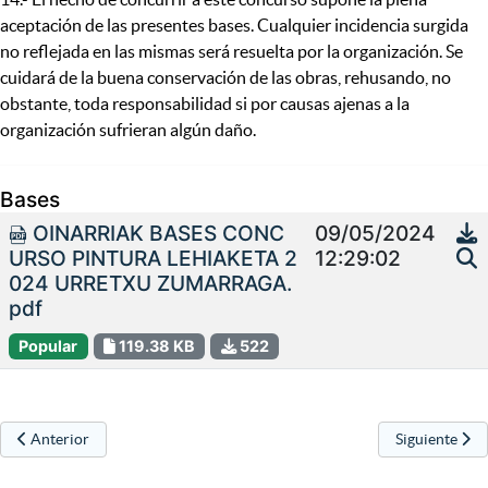
aceptación de las presentes bases. Cualquier incidencia surgida
no reflejada en las mismas será resuelta por la organización. Se
cuidará de la buena conservación de las obras, rehusando, no
obstante, toda responsabilidad si por causas ajenas a la
organización sufrieran algún daño.
Bases
OINARRIAK BASES CONC
09/05/2024
URSO PINTURA LEHIAKETA 2
12:29:02
024 URRETXU ZUMARRAGA.
pdf
Popular
119.38 KB
522
Artículo anterior: XXXVI Premios florales de Urretxu y Zumarraga 20
Artículo sigu
Anterior
Siguiente