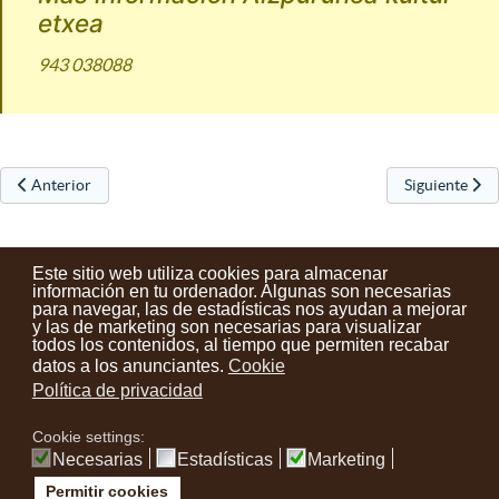
etxea
943 038088
Artículo anterior: Iparragirre Sariak 2023 Premios Iparragirre
Artículo sigui
Anterior
Siguiente
Este sitio web utiliza cookies para almacenar
información en tu ordenador. Algunas son necesarias
para navegar, las de estadísticas nos ayudan a mejorar
y las de marketing son necesarias para visualizar
Contactos
Condiciones de uso
Aviso legal
Noticias
todos los contenidos, al tiempo que permiten recabar
datos a los anunciantes.
Cookie
Tu opinión cuenta
Política de privacidad
Cookie settings:
instagram
facebook
youtube
Necesarias
Estadísticas
Marketing
Permitir cookies