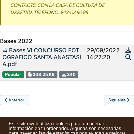
CONTACTO CON LA CASA DE CULTURA DE
URRETXU. TELÉFONO: 943-03 80 88
Bases 2022
Bases VI CONCURSO FOT
29/09/2022
OGRAFICO SANTA ANASTASI
14:27:20
A.pdf
Popular
308.25 KB
340
Artículo anterior: V. Concurso Fotográfico de la Semana de Mineralog
Artículo sigu
Anterior
Siguiente
Este sitio web utiliza cookies para almacenar
información en tu ordenador. Algunas son necesarias
para navegar, las de estadísticas nos ayudan a mejorar