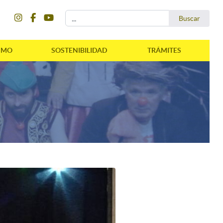
instagram
facebook
youtube
Buscar...
Buscar
SMO
SOSTENIBILIDAD
TRÁMITES