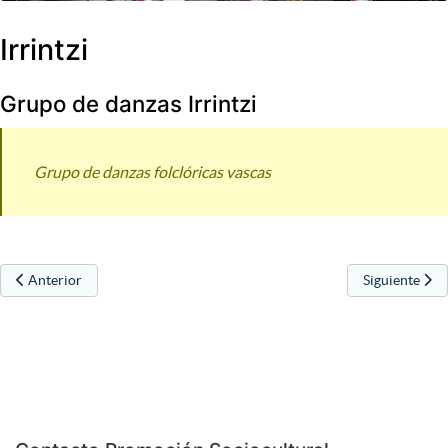
Irrintzi
Grupo de danzas Irrintzi
Grupo de danzas folclóricas vascas
Artículo anterior: Iratzarri
Artículo sigu
Anterior
Siguiente