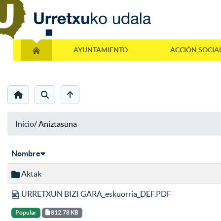
AYUNTAMIENTO
ACCIÓN SOCIA
Inicio
/
Aniztasuna
Nombre
Aktak
URRETXUN BIZI GARA_eskuorria_DEF.PDF
Popular
812.78 KB