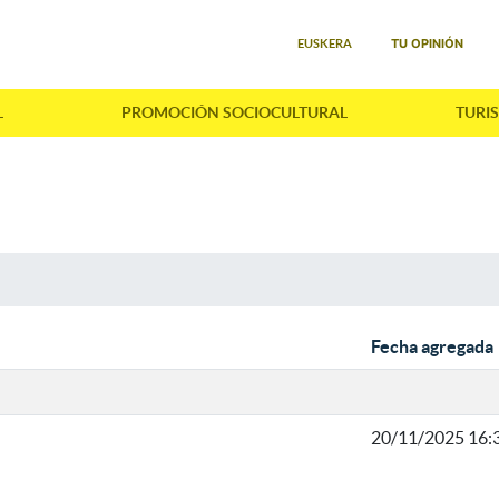
Seleccione su idioma
TU OPINIÓN
EUSKERA
L
PROMOCIÓN SOCIOCULTURAL
TURI
Fecha agregada
20/11/2025 16: