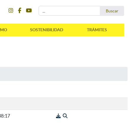
instagram
facebook
youtube
Buscar...
Buscar
SMO
SOSTENIBILIDAD
TRÁMITES
38:17