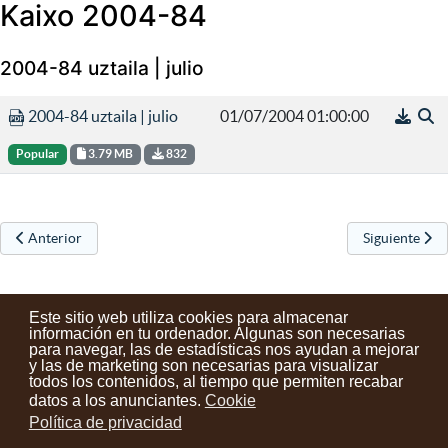
Kaixo 2004-84
2004-84 uztaila | julio
2004-84 uztaila | julio
01/07/2004 01:00:00
Popular
3.79 MB
832
Artículo anterior: Kaixo 2005-86
Artículo sigu
Anterior
Siguiente
Este sitio web utiliza cookies para almacenar
información en tu ordenador. Algunas son necesarias
para navegar, las de estadísticas nos ayudan a mejorar
y las de marketing son necesarias para visualizar
Contactos
Condiciones de uso
Aviso legal
Noticias
todos los contenidos, al tiempo que permiten recabar
datos a los anunciantes.
Cookie
Tu opinión cuenta
Política de privacidad