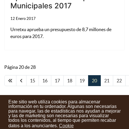
Municipales 2017
12 Enero 2017
Urretxu aprueba un presupuesto de 8,7 millones de
euros para 2017.
Página 20 de 28
15
16
17
18
19
20
21
22
Este sitio web utiliza cookies para almacenar
información en tu ordenador. Algunas son necesarias
para navegar, las de estadísticas nos ayudan a mejorar
y las de marketing son necesarias para visualizar
Contactos
Condiciones de uso
Aviso legal
Noticias
todos los contenidos, al tiempo que permiten recabar
datos a los anunciantes.
Cookie
Tu opinión cuenta