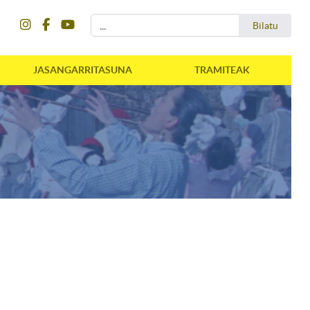
instagram
facebook
youtube
Bilatu
Bilatu
JASANGARRITASUNA
TRAMITEAK