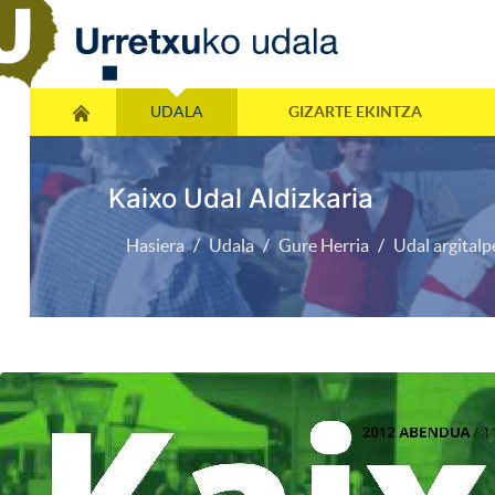
UDALA
GIZARTE EKINTZA
Kaixo Udal Aldizkaria
Hasiera
Udala
Gure Herria
Udal argital