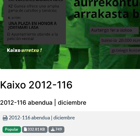
Kaixo 2012-116
2012-116 abendua | diciembre
2012-116 abendua | diciembre
Popular
332.81 KB
749