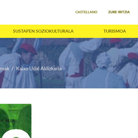
Select your language
ZURE IRITZIA
CASTELLANO
SUSTAPEN SOZIOKULTURALA
TURISMOA
penak
Kaixo Udal Aldizkaria