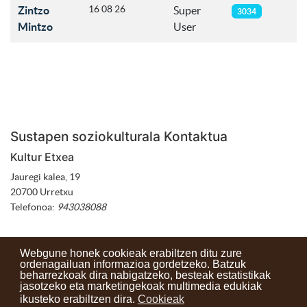
Articles
16 08 26
Zintzo
Super
3034
Mintzo
User
Sustapen soziokulturala Kontaktua
Kultur Etxea
Jauregi kalea, 19
20700 Urretxu
Telefonoa:
943038088
Webgune honek cookieak erabiltzen ditu zure
ordenagailuan informazioa gordetzeko. Batzuk
beharrezkoak dira nabigatzeko, besteak estatistikak
Kontaktuak
Erabilera baldintzak
Lege oharra
Berriak
jasotzeko eta marketingekoak multimedia edukiak
ikusteko erabiltzen dira.
Cookieak
Zure iritzia