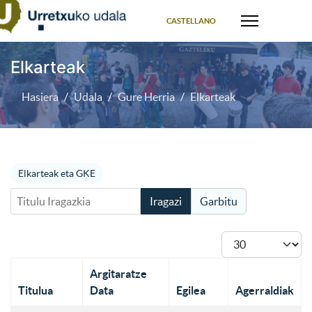
Select your language
CASTELLANO
Elkarteak
Hasiera
Udala
Gure Herria
Elkarteak
Elkarteak eta GKE
Titulu Iragazkia
Iragazi
Garbitu
Bistaratu #
Argitaratze
Titulua
Data
Egilea
Agerraldiak