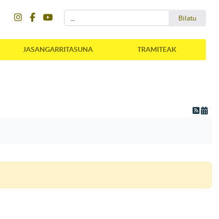
instagram
facebook
youtube
Bilatu
Bilatu
JASANGARRITASUNA
TRAMITEAK