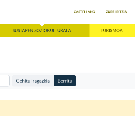
Select your language
ZURE IRITZIA
CASTELLANO
SUSTAPEN SOZIOKULTURALA
TURISMOA
Gehitu iragazkia
Berritu