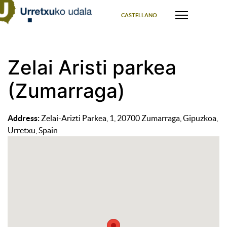
Select your language
CASTELLANO
Zelai Aristi parkea
(Zumarraga)
Address:
Zelai-Arizti Parkea, 1, 20700 Zumarraga, Gipuzkoa,
Urretxu, Spain