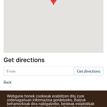
Get directions
Get directions
Back
Webgune honek cookieak erabiltzen ditu zure
ordenagailuan informazioa gordetzeko. Batzuk
beharrezkoak dira nabigatzeko, besteak estatistikak
Kontaktuak
Erabilera baldintzak
Lege oharra
Berriak