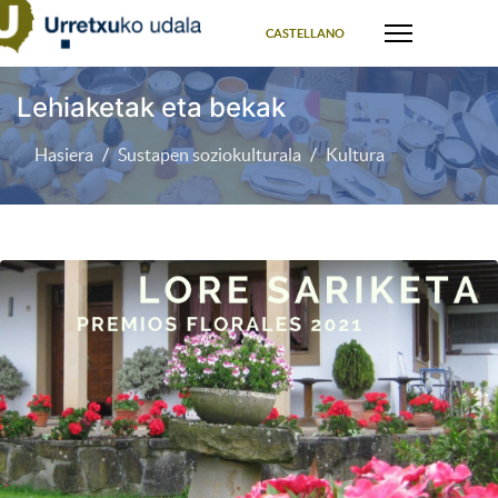
Select your language
CASTELLANO
Lehiaketak eta bekak
Hasiera
Sustapen soziokulturala
Kultura