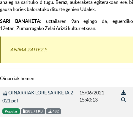
ahalegina sarituko ditugu. Beraz, aukeraketa egiterakoan ere, bi
gauza horiek baloratuko dituzte gehien Udalek.
SARI BANAKETA
: uztailaren 9an egingo da, eguerdik
12etan, Zumarragako Zelai Arizti kultur etxean.
ANIMA ZAITEZ !!
Oinarriak hemen
OINARRIAK LORE SARIKETA 2
15/06/2021
15:40:13
021.pdf
Popular
283.71 KB
482