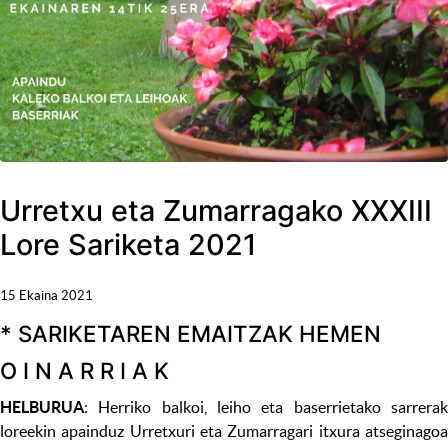
Urretxu eta Zumarragako XXXIII
Lore Sariketa 2021
15 Ekaina 2021
* SARIKETAREN EMAITZAK HEMEN
O I N A R R I A K
HELBURUA
: Herriko balkoi, leiho eta baserrietako sarrerak
loreekin apainduz Urretxuri eta Zumarragari itxura atseginagoa