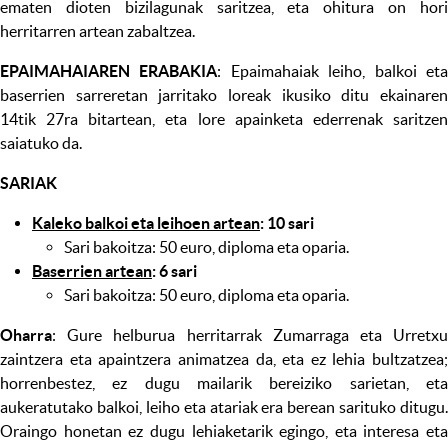
ematen dioten bizilagunak saritzea, eta ohitura on hori
herritarren artean zabaltzea.
EPAIMAHAIAREN ERABAKIA
: Epaimahaiak leiho, balkoi et
baserrien sarreretan jarritako loreak ikusiko ditu ekainaren
14tik 27ra bitartean, eta lore apainketa ederrenak saritzen
saiatuko da.
SARIAK
Kaleko balkoi eta leihoen artean
: 10 sari
Sari bakoitza: 50 euro, diploma eta oparia.
Baserrien artean
: 6 sari
Sari bakoitza: 50 euro, diploma eta oparia.
Oharra
: Gure helburua herritarrak Zumarraga eta Urretxu
zaintzera eta apaintzera animatzea da, eta ez lehia bultzatzea;
horrenbestez, ez dugu mailarik bereiziko sarietan, eta
aukeratutako balkoi, leiho eta atariak era berean sarituko ditugu.
Oraingo honetan ez dugu lehiaketarik egingo, eta interesa eta