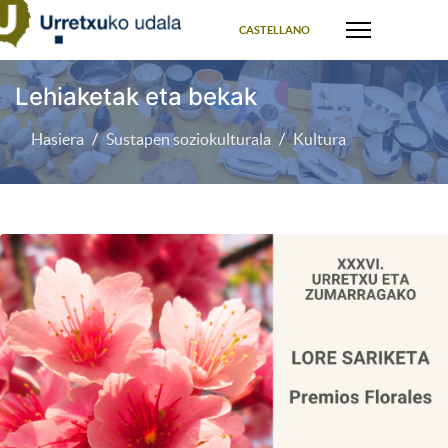
Select your language
CASTELLANO
Lehiaketak eta bekak
Hasiera
Sustapen soziokulturala
Kultura