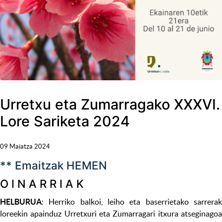
Urretxu eta Zumarragako XXXVI.
Lore Sariketa 2024
09 Maiatza 2024
** Emaitzak HEMEN
O I N A R R I A K
HELBURUA
: Herriko balkoi, leiho eta baserrietako sarrerak
loreekin apainduz Urretxuri eta Zumarragari itxura atseginagoa