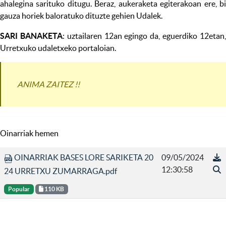
ahalegina sarituko ditugu. Beraz, aukeraketa egiterakoan ere, bi
gauza horiek baloratuko dituzte gehien Udalek.
SARI BANAKETA
: uztailaren 12an egingo da, eguerdiko 12etan
Urretxuko udaletxeko portaloian.
ANIMA ZAITEZ !!
Oinarriak hemen
OINARRIAK BASES LORE SARIKETA 20
09/05/2024
12:30:58
24 URRETXU ZUMARRAGA.pdf
Popular
110 KB