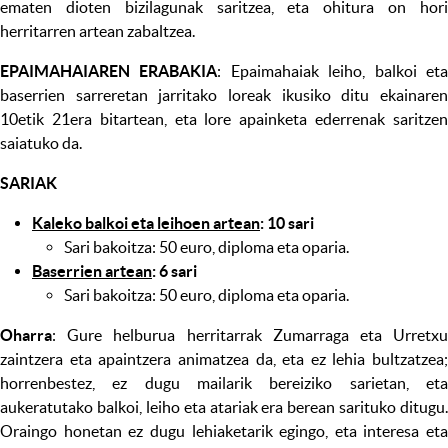
ematen dioten bizilagunak saritzea, eta ohitura on hori
herritarren artean zabaltzea.
EPAIMAHAIAREN ERABAKIA
: Epaimahaiak leiho, balkoi et
baserrien sarreretan jarritako loreak ikusiko ditu ekainaren
10etik 21era bitartean, eta lore apainketa ederrenak saritzen
saiatuko da.
SARIAK
Kaleko balkoi eta leihoen artean
: 10 sari
Sari bakoitza: 50 euro, diploma eta oparia.
Baserrien artean
: 6 sari
Sari bakoitza: 50 euro, diploma eta oparia.
Oharra
: Gure helburua herritarrak Zumarraga eta Urretxu
zaintzera eta apaintzera animatzea da, eta ez lehia bultzatzea;
horrenbestez, ez dugu mailarik bereiziko sarietan, eta
aukeratutako balkoi, leiho eta atariak era berean sarituko ditugu.
Oraingo honetan ez dugu lehiaketarik egingo, eta interesa eta