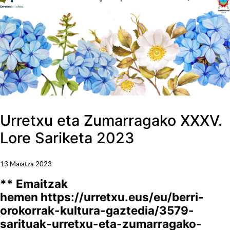
Urretxu eta Zumarragako XXXV.
Lore Sariketa 2023
13 Maiatza 2023
** Emaitzak
hemen https://urretxu.eus/eu/berri-
orokorrak-kultura-gaztedia/3579-
sarituak-urretxu-eta-zumarragako-