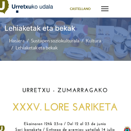
Select your language
CASTELLANO
Lehiaketak eta bekak
Hasiera
Sustapen soziokulturala
Kultura
Lehiaketak eta bekak