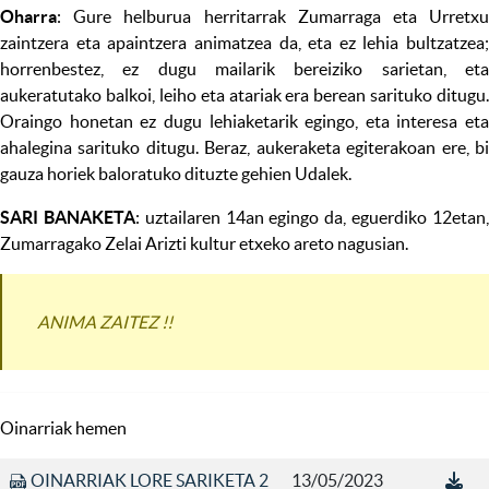
Oharra
: Gure helburua herritarrak Zumarraga eta Urretxu
zaintzera eta apaintzera animatzea da, eta ez lehia bultzatzea;
horrenbestez, ez dugu mailarik bereiziko sarietan, eta
aukeratutako balkoi, leiho eta atariak era berean sarituko ditugu.
Oraingo honetan ez dugu lehiaketarik egingo, eta interesa eta
ahalegina sarituko ditugu. Beraz, aukeraketa egiterakoan ere, bi
gauza horiek baloratuko dituzte gehien Udalek.
SARI BANAKETA
: uztailaren 14an egingo da, eguerdiko 12etan
Zumarragako Zelai Arizti kultur etxeko areto nagusian.
ANIMA ZAITEZ !!
Oinarriak hemen
OINARRIAK LORE SARIKETA 2
13/05/2023