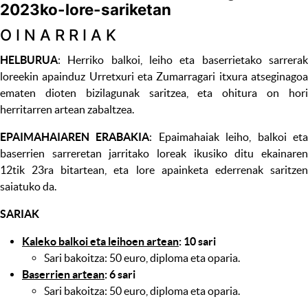
2023ko-lore-sariketan
O I N A R R I A K
HELBURUA
: Herriko balkoi, leiho eta baserrietako sarrerak
loreekin apainduz Urretxuri eta Zumarragari itxura atseginagoa
ematen dioten bizilagunak saritzea, eta ohitura on hori
herritarren artean zabaltzea.
EPAIMAHAIAREN ERABAKIA
: Epaimahaiak leiho, balkoi et
baserrien sarreretan jarritako loreak ikusiko ditu ekainaren
12tik 23ra bitartean, eta lore apainketa ederrenak saritzen
saiatuko da.
SARIAK
Kaleko balkoi eta leihoen artean
: 10 sari
Sari bakoitza: 50 euro, diploma eta oparia.
Baserrien artean
: 6 sari
Sari bakoitza: 50 euro, diploma eta oparia.