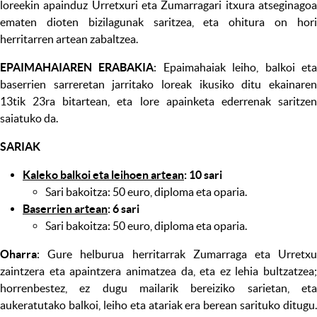
loreekin apainduz Urretxuri eta Zumarragari itxura atseginagoa
ematen dioten bizilagunak saritzea, eta ohitura on hori
herritarren artean zabaltzea.
EPAIMAHAIAREN ERABAKIA
: Epaimahaiak leiho, balkoi et
baserrien sarreretan jarritako loreak ikusiko ditu ekainaren
13tik 23ra bitartean, eta lore apainketa ederrenak saritzen
saiatuko da.
SARIAK
Kaleko balkoi eta leihoen artean
: 10 sari
Sari bakoitza: 50 euro, diploma eta oparia.
Baserrien artean
: 6 sari
Sari bakoitza: 50 euro, diploma eta oparia.
Oharra
: Gure helburua herritarrak Zumarraga eta Urretxu
zaintzera eta apaintzera animatzea da, eta ez lehia bultzatzea;
horrenbestez, ez dugu mailarik bereiziko sarietan, eta
aukeratutako balkoi, leiho eta atariak era berean sarituko ditugu.