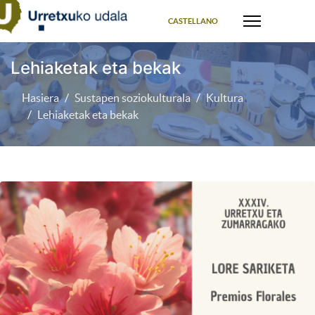
Select your language
CASTELLANO
Lehiaketak eta bekak
Hasiera
Sustapen soziokulturala
Kultura
Lehiaketak eta bekak