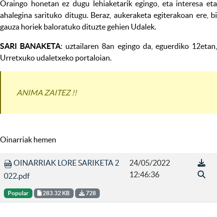
Oraingo honetan ez dugu lehiaketarik egingo, eta interesa eta
ahalegina sarituko ditugu. Beraz, aukeraketa egiterakoan ere, bi
gauza horiek baloratuko dituzte gehien Udalek.
SARI BANAKETA
: uztailaren 8an egingo da, eguerdiko 12etan
Urretxuko udaletxeko portaloian.
ANIMA ZAITEZ !!
Oinarriak hemen
OINARRIAK LORE SARIKETA 2
24/05/2022
12:46:36
022.pdf
Popular
283.32 KB
728