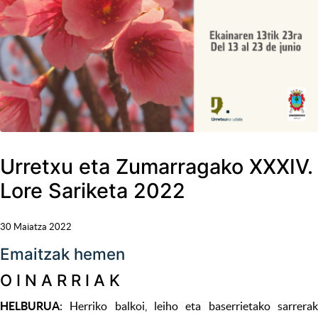
Urretxu eta Zumarragako XXXIV.
Lore Sariketa 2022
30 Maiatza 2022
Emaitzak hemen
O I N A R R I A K
HELBURUA
: Herriko balkoi, leiho eta baserrietako sarrerak