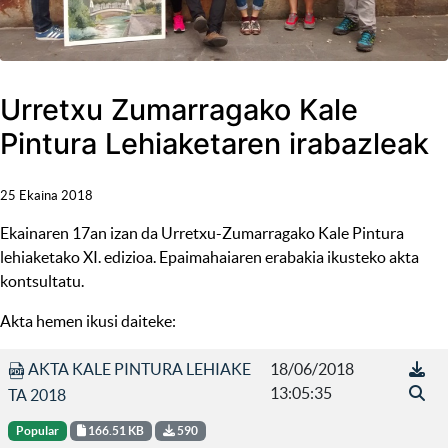
Urretxu Zumarragako Kale
Pintura Lehiaketaren irabazleak
25 Ekaina 2018
Ekainaren 17an izan da Urretxu-Zumarragako Kale Pintura
lehiaketako XI. edizioa. Epaimahaiaren erabakia ikusteko akta
kontsultatu.
Akta hemen ikusi daiteke:
AKTA KALE PINTURA LEHIAKE
18/06/2018
13:05:35
TA 2018
Popular
166.51 KB
590