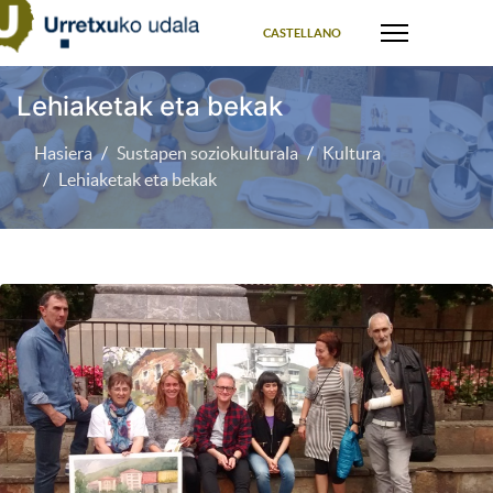
Select your language
CASTELLANO
Lehiaketak eta bekak
Hasiera
Sustapen soziokulturala
Kultura
Lehiaketak eta bekak