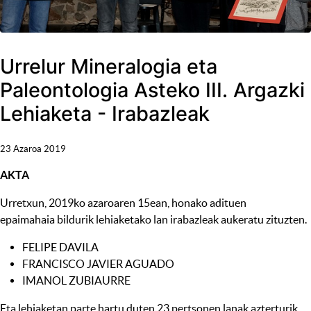
Urrelur Mineralogia eta
Paleontologia Asteko III. Argazki
Lehiaketa - Irabazleak
23 Azaroa 2019
AKTA
Urretxun, 2019ko azaroaren 15ean, honako adituen
epaimahaia bildurik lehiaketako lan irabazleak aukeratu zituzten.
FELIPE DAVILA
FRANCISCO JAVIER AGUADO
IMANOL ZUBIAURRE
Eta lehiaketan parte hartu duten 23 pertsonen lanak azterturik,