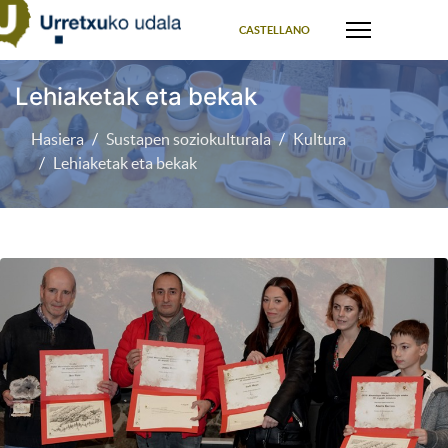
Select your language
CASTELLANO
Lehiaketak eta bekak
Hasiera
Sustapen soziokulturala
Kultura
Lehiaketak eta bekak