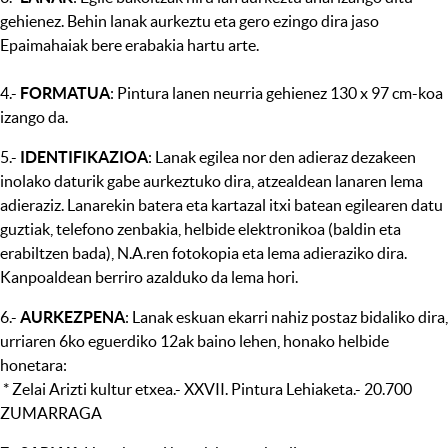
gehienez. Behin lanak aurkeztu eta gero ezingo dira jaso
Epaimahaiak bere erabakia hartu arte.
4.-
FORMATUA
: Pintura lanen neurria gehienez 130 x 97 cm-koa
izango da.
5.-
IDENTIFIKAZIOA
: Lanak egilea nor den adieraz dezakeen
inolako daturik gabe aurkeztuko dira, atzealdean lanaren lema
adieraziz. Lanarekin batera eta kartazal itxi batean egilearen datu
guztiak, telefono zenbakia, helbide elektronikoa (baldin eta
erabiltzen bada), N.A.ren fotokopia eta lema adieraziko dira.
Kanpoaldean berriro azalduko da lema hori.
6.-
AURKEZPENA
: Lanak eskuan ekarri nahiz postaz bidaliko dira,
urriaren 6ko eguerdiko 12ak baino lehen, honako helbide
honetara:
* Zelai Arizti kultur etxea.- XXVII. Pintura Lehiaketa.- 20.700
ZUMARRAGA