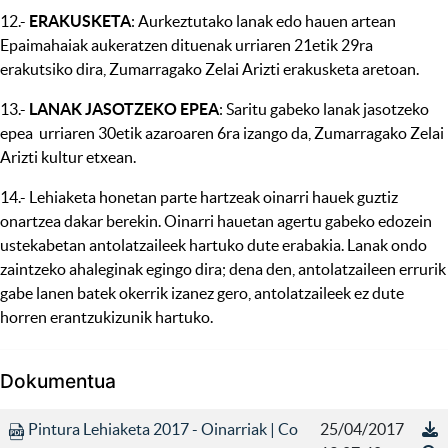
12.-
ERAKUSKETA
: Aurkeztutako lanak edo hauen artean
Epaimahaiak aukeratzen dituenak urriaren 21etik 29ra
erakutsiko dira, Zumarragako Zelai Arizti erakusketa aretoan.
13.-
LANAK JASOTZEKO EPEA
: Saritu gabeko lanak jasotzeko
epea urriaren 30etik azaroaren 6ra izango da, Zumarragako Zelai
Arizti kultur etxean.
14.- Lehiaketa honetan parte hartzeak oinarri hauek guztiz
onartzea dakar berekin. Oinarri hauetan agertu gabeko edozein
ustekabetan antolatzaileek hartuko dute erabakia. Lanak ondo
zaintzeko ahaleginak egingo dira; dena den, antolatzaileen errurik
gabe lanen batek okerrik izanez gero, antolatzaileek ez dute
horren erantzukizunik hartuko.
Dokumentua
Pintura Lehiaketa 2017 - Oinarriak | Co
25/04/2017