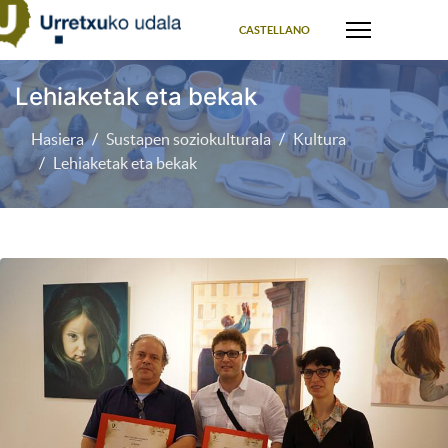
Select your language
CASTELLANO
Lehiaketak eta bekak
Hasiera
Sustapen soziokulturala
Kultura
Lehiaketak eta bekak