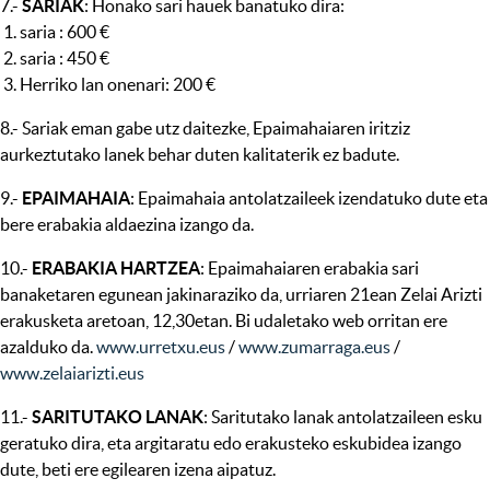
7.-
SARIAK
: Honako sari hauek banatuko dira:
1. saria : 600 €
2. saria : 450 €
3. Herriko lan onenari: 200 €
8.- Sariak eman gabe utz daitezke, Epaimahaiaren iritziz
aurkeztutako lanek behar duten kalitaterik ez badute.
9.-
EPAIMAHAIA
: Epaimahaia antolatzaileek izendatuko dute eta
bere erabakia aldaezina izango da.
10.-
ERABAKIA HARTZEA
: Epaimahaiaren erabakia sari
banaketaren egunean jakinaraziko da, urriaren 21ean Zelai Arizti
erakusketa aretoan, 12,30etan. Bi udaletako web orritan ere
azalduko da.
www.urretxu.eus
/
www.zumarraga.eus
/
www.zelaiarizti.eus
11.-
SARITUTAKO LANAK
: Saritutako lanak antolatzaileen esku
geratuko dira, eta argitaratu edo erakusteko eskubidea izango
dute, beti ere egilearen izena aipatuz.