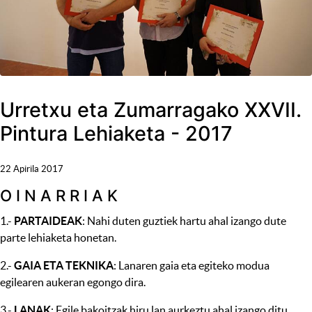
Urretxu eta Zumarragako XXVII.
Pintura Lehiaketa - 2017
22 Apirila 2017
O I N A R R I A K
1.-
PARTAIDEAK
: Nahi duten guztiek hartu ahal izango dute
parte lehiaketa honetan.
2.-
GAIA ETA TEKNIKA
: Lanaren gaia eta egiteko modua
egilearen aukeran egongo dira.
3.-
LANAK
: Egile bakoitzak hiru lan aurkeztu ahal izango ditu