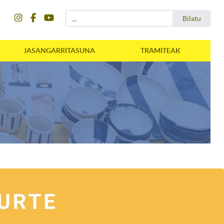
instagram
facebook
youtube
Bilatu
Bilatu
JASANGARRITASUNA
TRAMITEAK