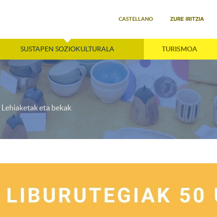
Select your language
ZURE IRITZIA
CASTELLANO
SUSTAPEN SOZIOKULTURALA
TURISMOA
Lehiaketak eta bekak