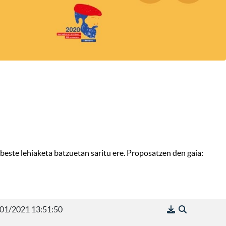
a beste lehiaketa batzuetan saritu ere. Proposatzen den gaia:
01/2021 13:51:50