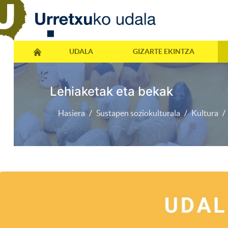
UDALA
GIZARTE EKINTZA
Lehiaketak eta bekak
Hasiera
Sustapen soziokulturala
Kultura