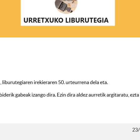
 liburutegiaren irekieraren 50. urteurrena dela eta.
iderik gabeak izango dira. Ezin dira aldez aurretik argitaratu, ezt
23/