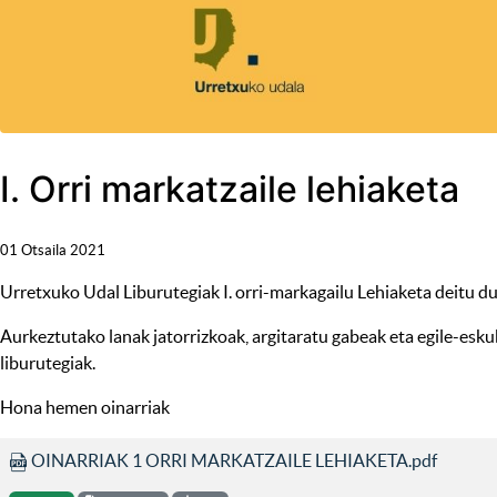
I. Orri markatzaile lehiaketa
01 Otsaila 2021
Urretxuko Udal Liburutegiak I. orri-markagailu Lehiaketa deitu du,
Aurkeztutako lanak jatorrizkoak, argitaratu gabeak eta egile-eskub
liburutegiak.
Hona hemen oinarriak
OINARRIAK 1 ORRI MARKATZAILE LEHIAKETA.pdf