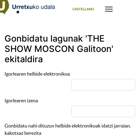
Select your language
CASTELLANO
Gonbidatu lagunak 'THE
SHOW MOSCON Galitoon'
ekitaldira
Igorlearen helbide elektronikoa
Igorlearen izena
Gonbidatu nahi dituzun helbide elektronikoak idatzi jarraian,
kakotxaz berezita