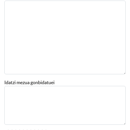
Idatzi mezua gonbidatuei