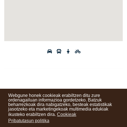
Webgune honek cookieak erabiltzen ditu zure
ordenagailuan informazioa gordetzeko. Batzuk
beharrezkoak dira nabigatzeko, besteak estatistikak
Kontaktuak
Erabilera baldintzak
Lege oharra
Berriak
jasotzeko eta marketingekoak multimedia edukiak
ikusteko erabiltzen dira.
Cookieak
Zure iritzia
Pribatutasun politika