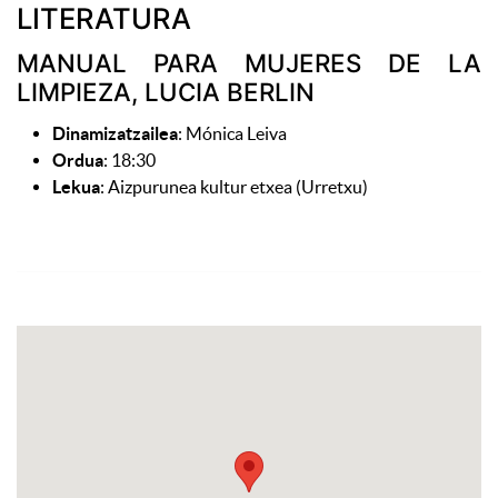
LITERATURA
MANUAL PARA MUJERES DE LA
LIMPIEZA, LUCIA BERLIN
Dinamizatzailea
: Mónica Leiva
Ordua
: 18:30
Lekua
: Aizpurunea kultur etxea (Urretxu)