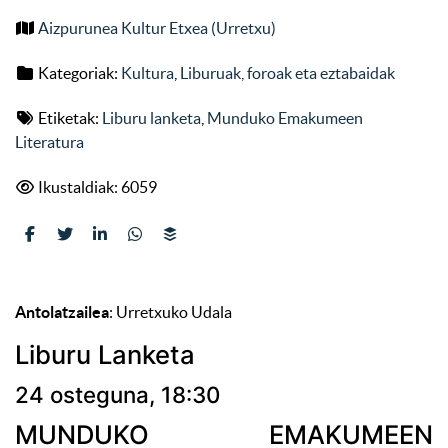
Aizpurunea Kultur Etxea (Urretxu)
Kategoriak:
Kultura
,
Liburuak, foroak eta eztabaidak
Etiketak:
Liburu lanketa
,
Munduko Emakumeen
Literatura
Ikustaldiak: 6059
Antolatzailea
: Urretxuko Udala
Liburu Lanketa
24 osteguna, 18:30
MUNDUKO EMAKUMEEN