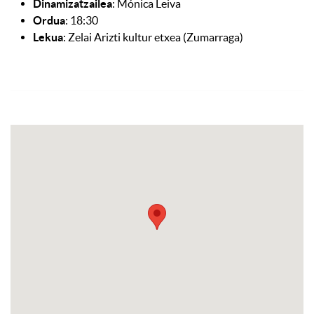
Dinamizatzailea
: Mónica Leiva
Ordua
: 18:30
Lekua
: Zelai Arizti kultur etxea (Zumarraga)