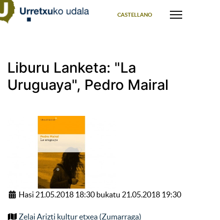
Select your language
CASTELLANO
Liburu Lanketa: "La
Uruguaya", Pedro Mairal
Hasi 21.05.2018 18:30 bukatu 21.05.2018 19:30
Zelai Arizti kultur etxea (Zumarraga)