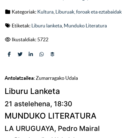
Kategoriak:
Kultura
,
Liburuak, foroak eta eztabaidak
Etiketak:
Liburu lanketa
,
Munduko Literatura
Ikustaldiak: 5722
Antolatzailea
: Zumarragako Udala
Liburu Lanketa
21 astelehena, 18:30
MUNDUKO LITERATURA
LA URUGUAYA, Pedro Mairal