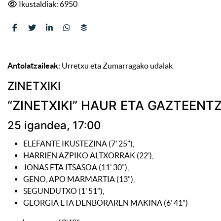
Ikustaldiak: 6950
Antolatzaileak
: Urretxu eta Zumarragako udalak
ZINETXIKI
“ZINETXIKI” HAUR ETA GAZTEEN
25 igandea, 17:00
ELEFANTE IKUSTEZINA (7’ 25”),
HARRIEN AZPIKO ALTXORRAK (22’),
JONAS ETA ITSASOA (11’ 30”),
GENO, APO MARMARTIA (13”),
SEGUNDUTXO (1’ 51”),
GEORGIA ETA DENBORAREN MAKINA (6’ 41”)