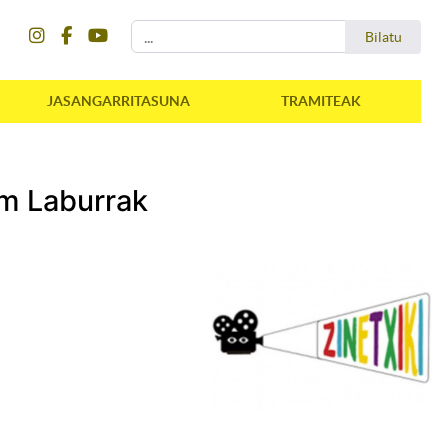
instagram
facebook
youtube
Bilatu
Bilatu
JASANGARRITASUNA
TRAMITEAK
lm Laburrak