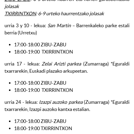
jolasak
TXIRRINTXON
: 6-9 urteko haurrentzako jolasak
urria
3 y 10
- lekua:
San Martin
– Barrenkaleko parke estali
berria (Urretxu)
17:00-18:00 ZIBU-ZABU
18:00-19:00 TXIRRINTXON
urria
17
- lekua:
Zelai Arizti parkea
(Zumarraga) *Eguraldi
txarrarekin, Euskadi plazako arkupeetan.
17:00-18:00 ZIBU-ZABU
18:00-19:00 TXIRRINTXON
urria
24
- lekua:
Izazpi auzoko parkea
(Zumarraga) *Eguraldi
txarrarekin, Izazpi auzoko kantxa estalian.
17:00-18:00 ZIBU-ZABU
18:00-19:00 TXIRRINTXON