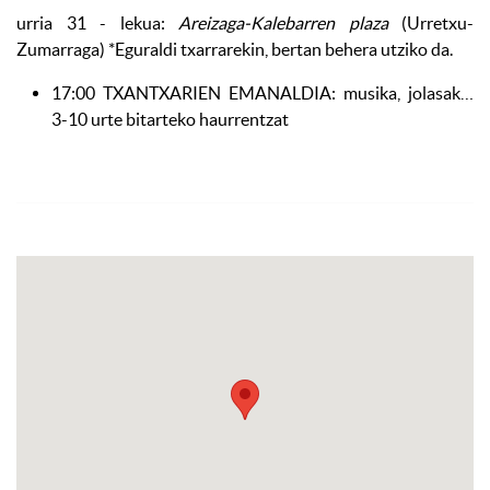
urria
31
- lekua:
Areizaga-Kalebarren plaza
(Urretxu-
Zumarraga) *Eguraldi txarrarekin, bertan behera utziko da.
17:00 TXANTXARIEN EMANALDIA: musika, jolasak…
3-10 urte bitarteko haurrentzat