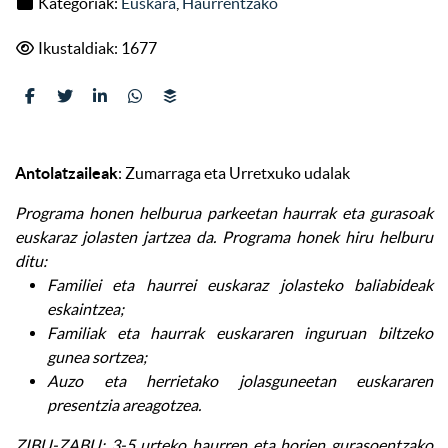
Kategoriak:
Euskara
,
Haurrentzako
Ikustaldiak: 1677
Antolatzaileak
: Zumarraga eta Urretxuko udalak
Programa honen helburua parkeetan haurrak eta gurasoak
euskaraz jolasten jartzea da. Programa honek hiru helburu
ditu:
Familiei eta haurrei euskaraz jolasteko baliabideak
eskaintzea;
Familiak eta haurrak euskararen inguruan biltzeko
gunea sortzea;
Auzo eta herrietako jolasguneetan euskararen
presentzia areagotzea.
ZIBU-ZABU
: 3-5 urteko haurren eta horien gurasoentzako