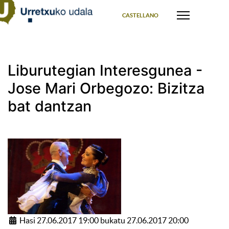
Select your language
CASTELLANO
Liburutegian Interesgunea -
Jose Mari Orbegozo: Bizitza
bat dantzan
Hasi 27.06.2017 19:00 bukatu 27.06.2017 20:00