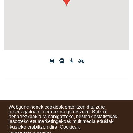
Webgune honek cookieak erabiltzen ditu zure
ordenagailuan informazioa gordetzeko. Batzuk
beharrezkoak dira nabigatzeko, besteak estatistikak
Kontaktuak
Erabilera baldintzak
Lege oharra
Berriak
jasotzeko eta marketingekoak multimedia edukiak
ikusteko erabiltzen dira.
Cookieak
Zure iritzia