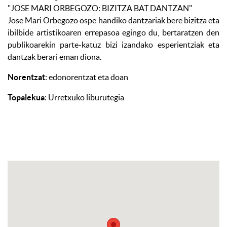
"JOSE MARI ORBEGOZO: BIZITZA BAT DANTZAN"
Jose Mari Orbegozo ospe handiko dantzariak bere bizitza eta
ibilbide artistikoaren errepasoa egingo du, bertaratzen den
publikoarekin parte-katuz bizi izandako esperientziak eta
dantzak berari eman diona.
Norentzat
: edonorentzat eta doan
Topalekua
: Urretxuko liburutegia