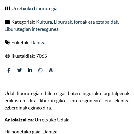
Urretxuko Liburutegia
Kategoriak:
Kultura
,
Liburuak, foroak eta eztabaidak
,
Liburutegian interesgunea
Etiketak:
Dantza
Ikustaldiak: 7065
Udal liburutegian hilero gai baten inguruko argitalpenak
erakusten dira liburutegiko "interesgunean" eta ekintza
ezberdinak egingo dira.
Antolatzailea:
Urretxuko Udala
Hil honetako gaia: Dantza