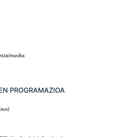
antza/musika
EN PROGRAMAZIOA
(eus)