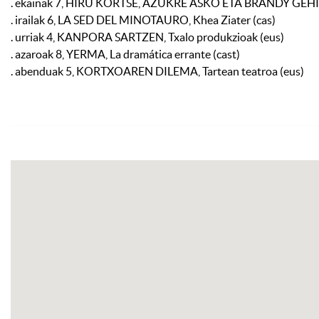
. ekainak 7, HIRU KORTSE, AZUKRE ASKO ETA BRANDY GEHIEG
. irailak 6, LA SED DEL MINOTAURO, Khea Ziater (cas)
. urriak 4, KANPORA SARTZEN, Txalo produkzioak (eus)
. azaroak 8, YERMA, La dramática errante (cast)
. abenduak 5, KORTXOAREN DILEMA, Tartean teatroa (eus)