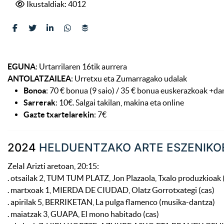
Ikustaldiak: 4012
EGUNA
: Urtarrilaren 16tik aurrera
ANTOLATZAILEA
: Urretxu eta Zumarragako udalak
Bonoa
: 70 € bonua (9 saio) / 35 € bonua euskerazkoak +d
Sarrerak
: 10€. Salgai takilan, makina eta online
Gazte txartelarekin
: 7€
2024
HELDUENTZAKO ARTE ESZENIKO
ZelaI Arizti aretoan, 20:15:
. otsailak 2, TUM TUM PLATZ, Jon Plazaola, Txalo produzkioak 
. martxoak 1, MIERDA DE CIUDAD, Olatz Gorrotxategi (cas)
. apirilak 5, BERRIKETAN, La pulga flamenco (musika-dantza)
. maiatzak 3, GUAPA, El mono habitado (cas)