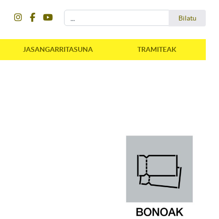
instagram
facebook
youtube
Bilatu
Bilatu
JASANGARRITASUNA
TRAMITEAK