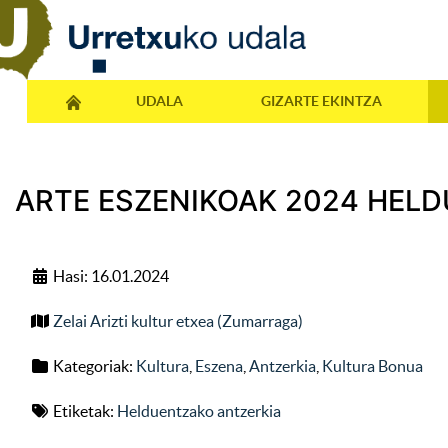
UDALA
GIZARTE EKINTZA
ARTE ESZENIKOAK 2024 HEL
Hasi: 16.01.2024
Zelai Arizti kultur etxea (Zumarraga)
Kategoriak:
Kultura
,
Eszena
,
Antzerkia
,
Kultura Bonua
Etiketak:
Helduentzako antzerkia