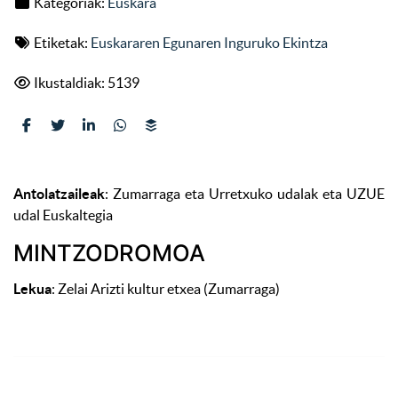
Kategoriak:
Euskara
Etiketak:
Euskararen Egunaren Inguruko Ekintza
Ikustaldiak: 5139
Antolatzaileak
: Zumarraga eta Urretxuko udalak eta UZUE
udal Euskaltegia
MINTZODROMOA
Lekua
: Zelai Arizti kultur etxea (Zumarraga)