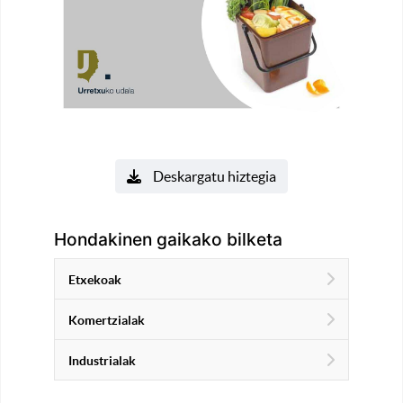
Deskargatu hiztegia
Hondakinen gaikako bilketa
Etxekoak
Komertzialak
Industrialak