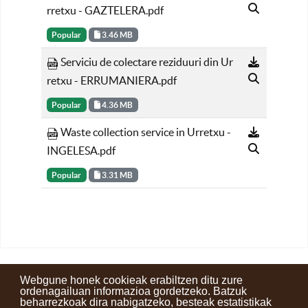
rretxu - GAZTELERA.pdf
Popular
3.46 MB
Serviciu de colectare reziduuri din Ur
retxu - ERRUMANIERA.pdf
Popular
4.36 MB
Waste collection service in Urretxu -
INGELESA.pdf
Popular
3.31 MB
Webgune honek cookieak erabiltzen ditu zure
ordenagailuan informazioa gordetzeko. Batzuk
beharrezkoak dira nabigatzeko, besteak estatistikak