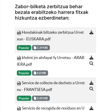
Zabor-bilketa zerbitzua behar
bezala erabiltzeko harrera fitxak
hizkuntza ezberdinetan:
Hondakinak biltzeko zerbitzua Urret
xun - EUSKARA.pdf
Popular
3.39 MB
khdmt jm alnfayat fy Urretxu - ARAB
IERA.pdf
Popular
4.8 MB
Service de collecte de dechets a Urret
xu - FRANTSESA.pdf
Popular
3.49 MB
Servicio de recogida de residuos en U