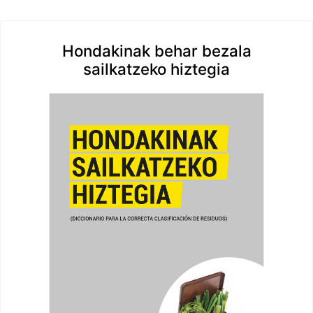
Hondakinak behar bezala
sailkatzeko hiztegia