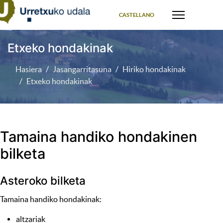
Select your language
CASTELLANO
Etxeko hondakinak
Hasiera
Jasangarritasuna
Hiriko hondakinak
Etxeko hondakinak
Tamaina handiko hondakinen
bilketa
Asteroko bilketa
Tamaina handiko hondakinak:
altzariak