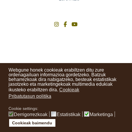
instagram
facebook
youtube
Webgune honek cookieak erabiltzen ditu zure
ordenagailuan informazioa gordetzeko. Batzuk
beharrezkoak dira nabigatzeko, besteak estatistikak
jasotzeko eta marketingekoak multimedia edukiak
ikusteko erabiltzen dira.
Cookieak
Pribatutasun politika
Cookie settings:
Derrigorrezkoak
Estatistikak
Marketinga
Cookieak baimendu