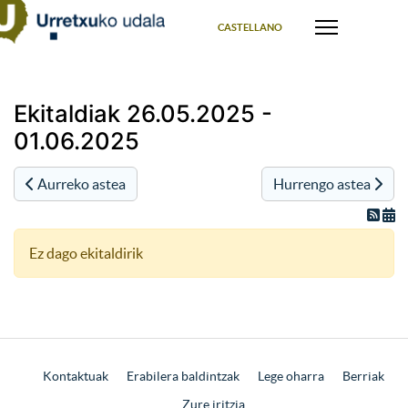
Select your language
CASTELLANO
Ekitaldiak 26.05.2025 -
01.06.2025
Aurreko astea
Hurrengo astea
Ez dago ekitaldirik
Kontaktuak
Erabilera baldintzak
Lege oharra
Berriak
Zure iritzia