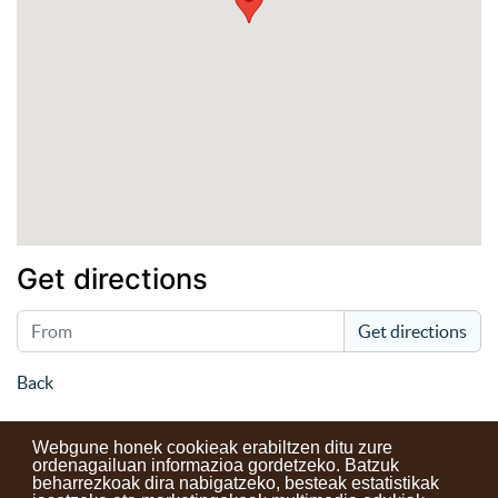
Get directions
Get directions
Back
Webgune honek cookieak erabiltzen ditu zure
ordenagailuan informazioa gordetzeko. Batzuk
beharrezkoak dira nabigatzeko, besteak estatistikak
Kontaktuak
Erabilera baldintzak
Lege oharra
Berriak