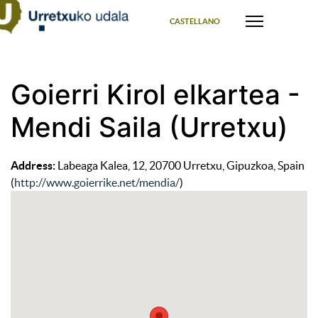
Select your language
CASTELLANO
Goierri Kirol elkartea -
Mendi Saila (Urretxu)
Address:
Labeaga Kalea, 12, 20700 Urretxu, Gipuzkoa, Spain
(
http://www.goierrike.net/mendia/
)