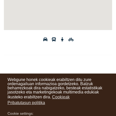
Webgune honek cookieak erabiltzen ditu zure
ordenagailuan informazioa gordetzeko. Batzuk
beharrezkoak dira nabigatzeko, besteak estatistikak
Kontaktuak
Erabilera baldintzak
Lege oharra
Berriak
jasotzeko eta marketingekoak multimedia edukiak
ikusteko erabiltzen dira.
Cookieak
Zure iritzia
Pribatutasun politika
Cookie settings:
instagram
facebook
youtube