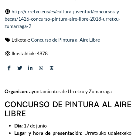
http://urretxu.eus/es/cultura-juventud/concursos-y-
becas/1426-concurso-pintura-aire-libre-2018-urretxu-
zumarraga-2
Etiketak:
Concurso de Pintura al Aire Libre
Ikustaldiak: 4878
Organizan
: ayuntamientos de Urretxu y Zumarraga
CONCURSO DE PINTURA AL AIRE
LIBRE
Día
: 17 de junio
Lugar y hora de presentación
: Urretxuko udaletxeko