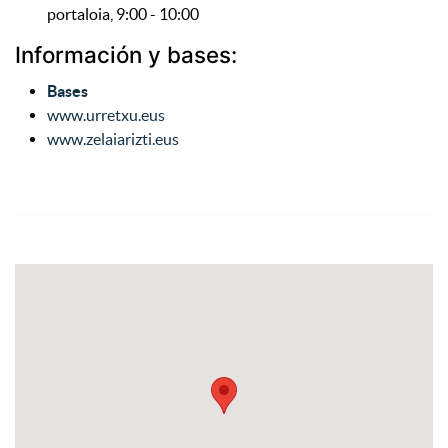
portaloia, 9:00 - 10:00
Información y bases:
Bases
www.urretxu.eus
www.zelaiarizti.eus