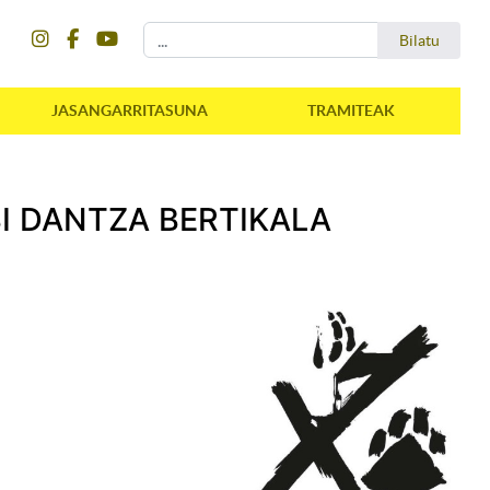
instagram
facebook
youtube
Bilatu
Bilatu
JASANGARRITASUNA
TRAMITEAK
BI DANTZA BERTIKALA