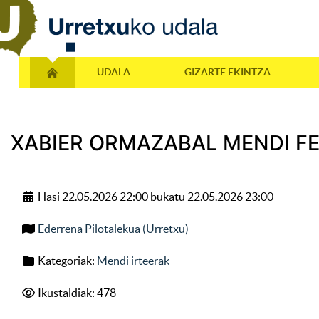
UDALA
GIZARTE EKINTZA
XABIER ORMAZABAL MENDI FE
Hasi 22.05.2026 22:00 bukatu 22.05.2026 23:00
Ederrena Pilotalekua (Urretxu)
Kategoriak:
Mendi irteerak
Ikustaldiak: 478