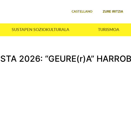
Select your language
ZURE IRITZIA
CASTELLANO
SUSTAPEN SOZIOKULTURALA
TURISMOA
STA 2026: “GEURE(r)A” HARRO