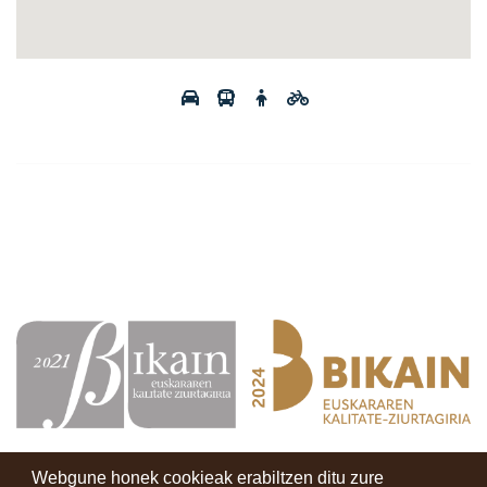
Webgune honek cookieak erabiltzen ditu zure