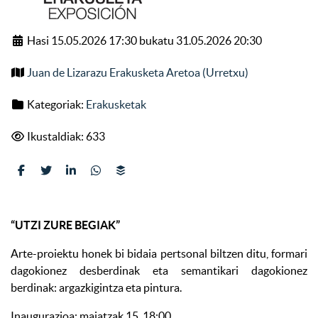
Hasi 15.05.2026 17:30 bukatu 31.05.2026 20:30
Juan de Lizarazu Erakusketa Aretoa (Urretxu)
Kategoriak:
Erakusketak
Ikustaldiak: 633
“UTZI ZURE BEGIAK”
Arte-proiektu honek bi bidaia pertsonal biltzen ditu, formari
dagokionez desberdinak eta semantikari dagokionez
berdinak: argazkigintza eta pintura.
Inaugurazioa: maiatzak 15, 18:00