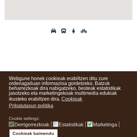
Webgune honek cookieak erabiltzen ditu zure
ordenagailuan informazioa gordetzeko. Batzuk
beharrezkoak dira nabigatzeko, besteak estatistikak
Kontaktuak
Erabilera baldintzak
Lege oharra
Berriak
jasotzeko eta marketingekoak multimedia edukiak
ikusteko erabiltzen dira.
Cookieak
Zure iritzia
Pribatutasun politika
Cookie settings:
instagram
facebook
youtube
Derrigorrezkoak
Estatistikak
Marketinga
Cookieak baimendu