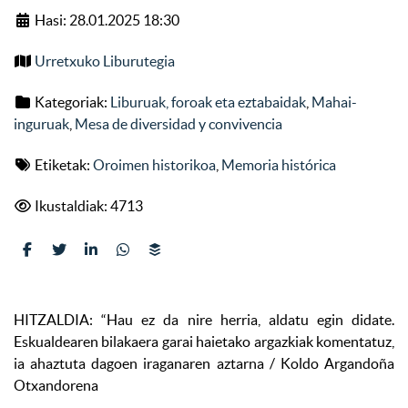
Hasi: 28.01.2025 18:30
Urretxuko Liburutegia
Kategoriak:
Liburuak, foroak eta eztabaidak
,
Mahai-
inguruak
,
Mesa de diversidad y convivencia
Etiketak:
Oroimen historikoa
,
Memoria histórica
Ikustaldiak: 4713
HITZALDIA: “Hau ez da nire herria, aldatu egin didate.
Eskualdearen bilakaera garai haietako argazkiak komentatuz,
ia ahaztuta dagoen iraganaren aztarna / Koldo Argandoña
Otxandorena