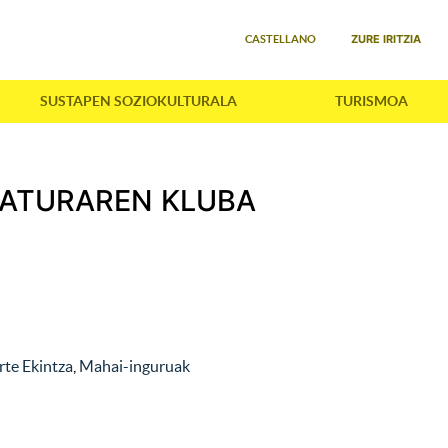
Select your language
ZURE IRITZIA
CASTELLANO
SUSTAPEN SOZIOKULTURALA
TURISMOA
ATURAREN KLUBA
rte Ekintza
,
Mahai-inguruak