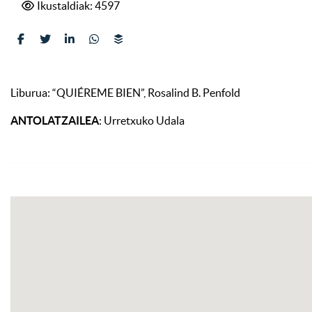
Ikustaldiak: 4597
Liburua: “QUIÉREME BIEN”, Rosalind B. Penfold
ANTOLATZAILEA
: Urretxuko Udala