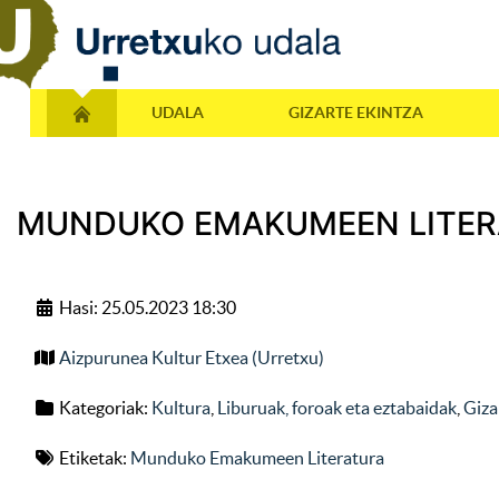
UDALA
GIZARTE EKINTZA
MUNDUKO EMAKUMEEN LITER
Hasi: 25.05.2023 18:30
Aizpurunea Kultur Etxea (Urretxu)
Kategoriak:
Kultura
,
Liburuak, foroak eta eztabaidak
,
Giza
Etiketak:
Munduko Emakumeen Literatura