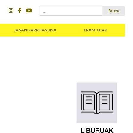
instagram
facebook
youtube
Bilatu
Bilatu
JASANGARRITASUNA
TRAMITEAK