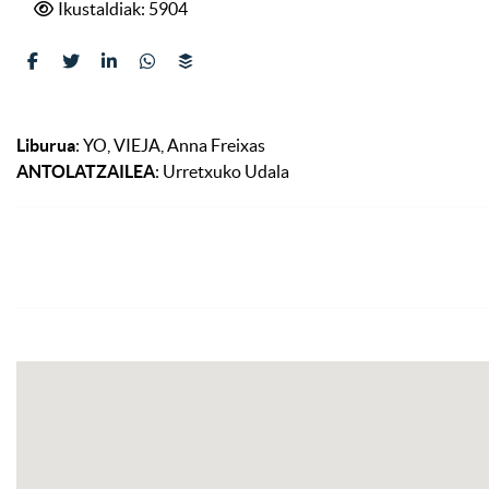
Ikustaldiak: 5904
Liburua
: YO, VIEJA, Anna Freixas
ANTOLATZAILEA
: Urretxuko Udala