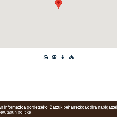
n informazioa gordetzeko. Batzuk beharrezkoak dira nabigatzek
ritzia
batutasun politika