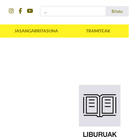
instagram
facebook
youtube
Bilatu
Bilatu
JASANGARRITASUNA
TRAMITEAK