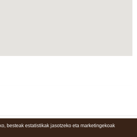
o, besteak estatistikak jasotzeko eta marketingekoak
instagram
facebook
youtube