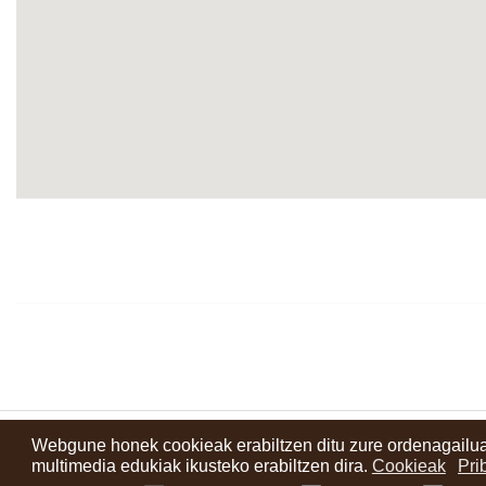
Webgune honek cookieak erabiltzen ditu zure ordenagailua
Kontaktuak
Erabilera baldintzak
Lege oharra
Berriak
Zure i
multimedia edukiak ikusteko erabiltzen dira.
Cookieak
Pri