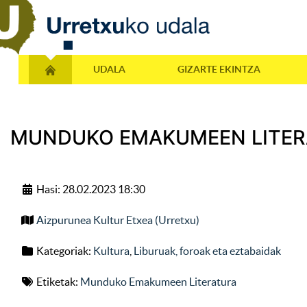
UDALA
GIZARTE EKINTZA
MUNDUKO EMAKUMEEN LITERA
Hasi: 28.02.2023 18:30
Aizpurunea Kultur Etxea (Urretxu)
Kategoriak:
Kultura
,
Liburuak, foroak eta eztabaidak
Etiketak:
Munduko Emakumeen Literatura