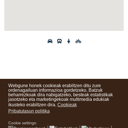
Webgune honek cookieak erabiltzen ditu zure
ordenagailuan informazioa gordetzeko. Batzuk
beharrezkoak dira nabigatzeko, besteak estatistikak
Kontaktuak
Erabilera baldintzak
Lege oharra
Berriak
jasotzeko eta marketingekoak multimedia edukiak
ikusteko erabiltzen dira.
Cookieak
Zure iritzia
Pribatutasun politika
Cookie settings:
instagram
facebook
youtube