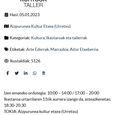
Hasi: 05.01.2023
Aizpurunea Kultur Etxea (Urretxu)
Kategoriak:
Kultura
,
Ikastaroak eta tailerrak
Etiketak:
Arte Ederrak
,
Marrazkia
,
Aitor Etxeberria
Ikustaldiak: 5126
Izen emateko ordutegia: 10:00 – 14:00 / 17:00 – 20:00
Ikastaroa urtarrilaren 11tik aurrera izango da, asteazkenetan,
18:30-20:30
TOKIA: Aizpurunea kultur etxea (Urretxu)