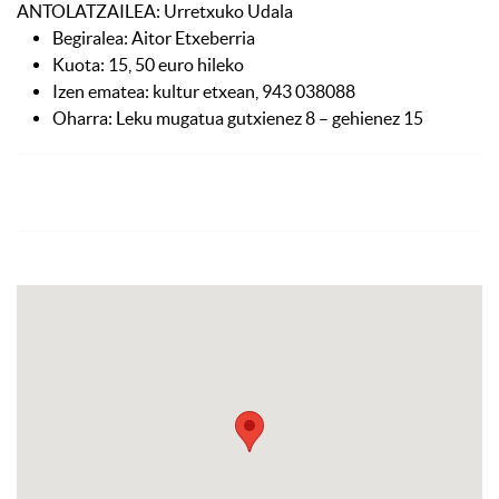
ANTOLATZAILEA: Urretxuko Udala
Begiralea: Aitor Etxeberria
Kuota: 15, 50 euro hileko
Izen ematea: kultur etxean, 943 038088
Oharra: Leku mugatua gutxienez 8 – gehienez 15