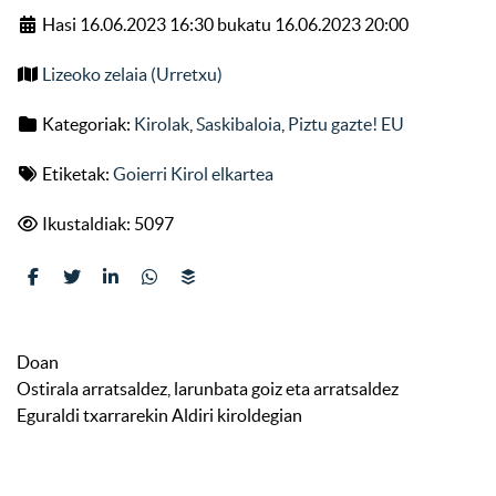
Hasi 16.06.2023 16:30 bukatu 16.06.2023 20:00
Lizeoko zelaia (Urretxu)
Kategoriak:
Kirolak
,
Saskibaloia
,
Piztu gazte! EU
Etiketak:
Goierri Kirol elkartea
Ikustaldiak: 5097
Doan
Ostirala arratsaldez, larunbata goiz eta arratsaldez
Eguraldi txarrarekin Aldiri kiroldegian